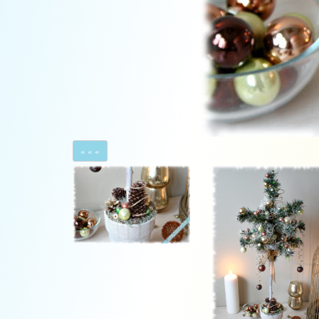
« « «