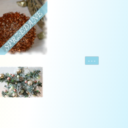
» » »